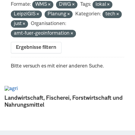
Formate:
WMS
DWG
Tags:
lokal
LeipziGIS
Planung
Kategorien:
tech
just
Organisationen:
amt-fuer-geoinformation
Ergebnisse filtern
Bitte versuch es mit einer anderen Suche.
Landwirtschaft, Fischerei, Forstwirtschaft und
Nahrungsmittel