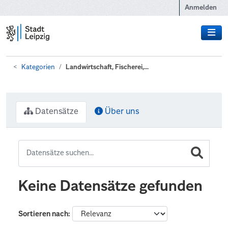
Zum Hauptinhalt wechseln
Anmelden
Kategorien
Landwirtschaft, Fischerei,...
Datensätze
Über uns
Keine Datensätze gefunden
Sortieren nach