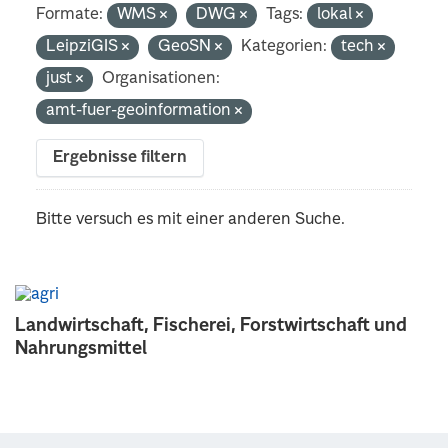
Formate:
WMS
DWG
Tags:
lokal
LeipziGIS
GeoSN
Kategorien:
tech
just
Organisationen:
amt-fuer-geoinformation
Ergebnisse filtern
Bitte versuch es mit einer anderen Suche.
Landwirtschaft, Fischerei, Forstwirtschaft und
Nahrungsmittel