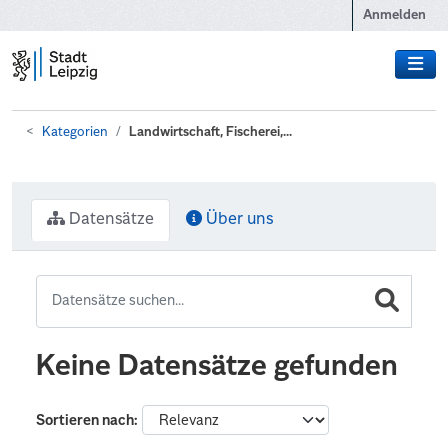
Zum Hauptinhalt wechseln
Anmelden
Kategorien
Landwirtschaft, Fischerei,...
Datensätze
Über uns
Keine Datensätze gefunden
Sortieren nach