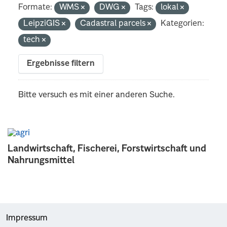
Formate:
WMS
DWG
Tags:
lokal
LeipziGIS
Cadastral parcels
Kategorien:
tech
Ergebnisse filtern
Bitte versuch es mit einer anderen Suche.
Landwirtschaft, Fischerei, Forstwirtschaft und
Nahrungsmittel
Impressum