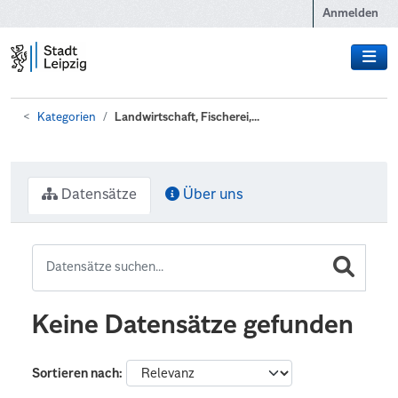
Zum Hauptinhalt wechseln
Anmelden
Kategorien
Landwirtschaft, Fischerei,...
Datensätze
Über uns
Keine Datensätze gefunden
Sortieren nach