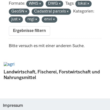
Formate:
WMS
DWG
Tags:
lokal
GeoSN
Cadastral parcels
Kategorien:
just
regi
envi
Ergebnisse filtern
Bitte versuch es mit einer anderen Suche.
Landwirtschaft, Fischerei, Forstwirtschaft und
Nahrungsmittel
Impressum