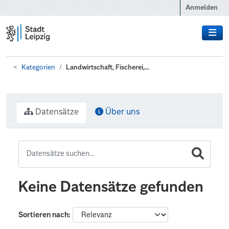
Zum Hauptinhalt wechseln
Anmelden
Kategorien
Landwirtschaft, Fischerei,...
Datensätze
Über uns
Keine Datensätze gefunden
Sortieren nach