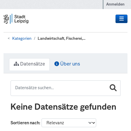
Zum Hauptinhalt wechseln
Anmelden
Kategorien
Landwirtschaft, Fischerei,...
Datensätze
Über uns
Keine Datensätze gefunden
Sortieren nach