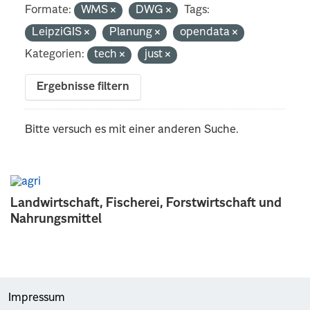
Formate:
WMS
DWG
Tags:
LeipziGIS
Planung
opendata
Kategorien:
tech
just
Ergebnisse filtern
Bitte versuch es mit einer anderen Suche.
Landwirtschaft, Fischerei, Forstwirtschaft und
Nahrungsmittel
Impressum