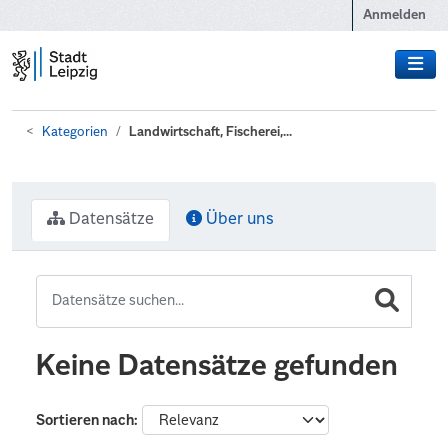
Zum Hauptinhalt wechseln
Anmelden
Kategorien
Landwirtschaft, Fischerei,...
Datensätze
Über uns
Keine Datensätze gefunden
Sortieren nach