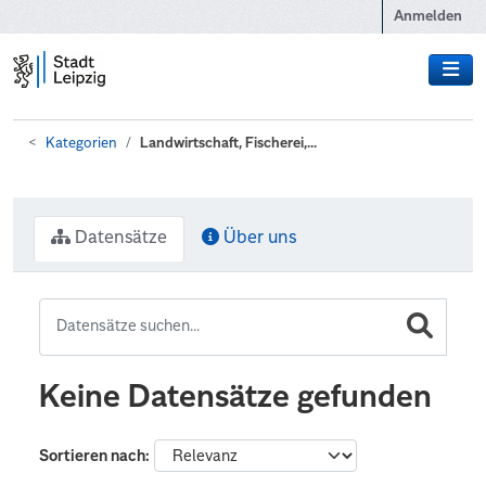
Zum Hauptinhalt wechseln
Anmelden
Kategorien
Landwirtschaft, Fischerei,...
Datensätze
Über uns
Keine Datensätze gefunden
Sortieren nach