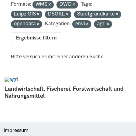
Formate:
WMS
DWG
Tags:
LeipziGIS
DSGKL
Stadtgrundkarte
opendata
Kategorien:
envi
agri
Ergebnisse filtern
Bitte versuch es mit einer anderen Suche.
Landwirtschaft, Fischerei, Forstwirtschaft und
Nahrungsmittel
Impressum