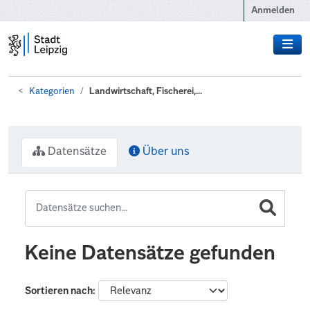
Zum Hauptinhalt wechseln
Anmelden
Kategorien
Landwirtschaft, Fischerei,...
Datensätze
Über uns
Keine Datensätze gefunden
Sortieren nach