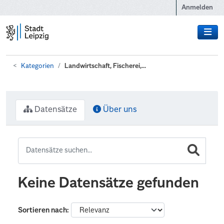
Zum Hauptinhalt wechseln
Anmelden
Kategorien
Landwirtschaft, Fischerei,...
Datensätze
Über uns
Keine Datensätze gefunden
Sortieren nach