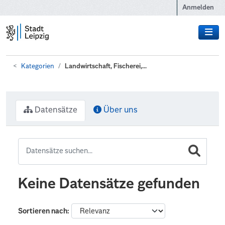
Zum Hauptinhalt wechseln
Anmelden
Kategorien
Landwirtschaft, Fischerei,...
Datensätze
Über uns
Keine Datensätze gefunden
Sortieren nach