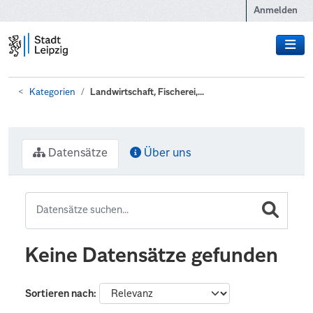
Zum Hauptinhalt wechseln
Anmelden
Kategorien
Landwirtschaft, Fischerei,...
Datensätze
Über uns
Keine Datensätze gefunden
Sortieren nach