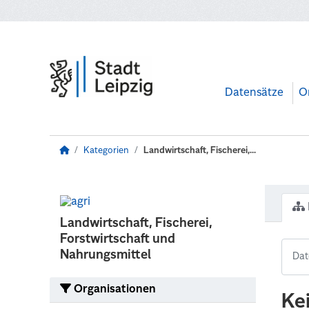
Zum Hauptinhalt wechseln
Datensätze
O
Kategorien
Landwirtschaft, Fischerei,...
Landwirtschaft, Fischerei,
Forstwirtschaft und
Nahrungsmittel
Organisationen
Ke