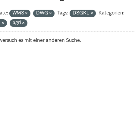
ate:
WMS
DWG
Tags:
DSGKL
Kategorien:
i
agri
 versuch es mit einer anderen Suche.