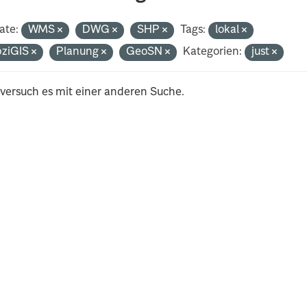
ate:
WMS
DWG
SHP
Tags:
lokal
pziGIS
Planung
GeoSN
Kategorien:
just
 versuch es mit einer anderen Suche.