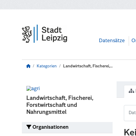
Zum Hauptinhalt wechseln
Datensätze
O
Kategorien
Landwirtschaft, Fischerei,...
Landwirtschaft, Fischerei,
Forstwirtschaft und
Nahrungsmittel
Organisationen
Ke