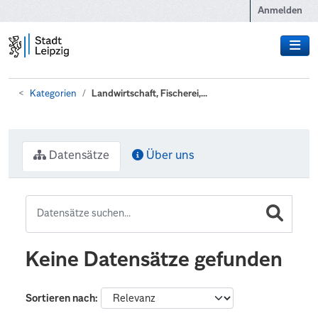
Zum Hauptinhalt wechseln
Anmelden
Kategorien
Landwirtschaft, Fischerei,...
Datensätze
Über uns
Keine Datensätze gefunden
Sortieren nach