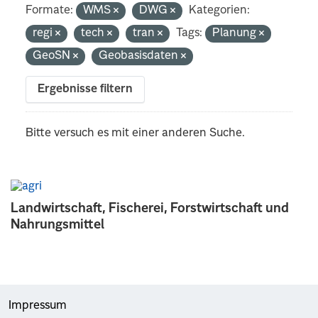
Formate:
WMS
DWG
Kategorien:
regi
tech
tran
Tags:
Planung
GeoSN
Geobasisdaten
Ergebnisse filtern
Bitte versuch es mit einer anderen Suche.
Landwirtschaft, Fischerei, Forstwirtschaft und
Nahrungsmittel
Impressum