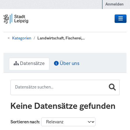
Zum Hauptinhalt wechseln
Anmelden
Kategorien
Landwirtschaft, Fischerei,...
Datensätze
Über uns
Keine Datensätze gefunden
Sortieren nach