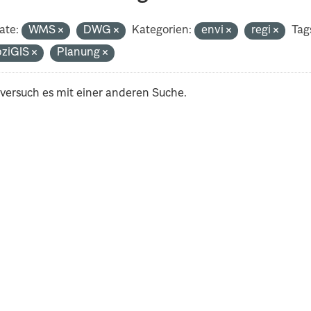
ate:
WMS
DWG
Kategorien:
envi
regi
Tag
pziGIS
Planung
 versuch es mit einer anderen Suche.