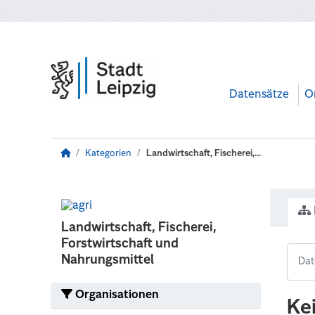
Zum Hauptinhalt wechseln
Datensätze
O
Kategorien
Landwirtschaft, Fischerei,...
Landwirtschaft, Fischerei,
Forstwirtschaft und
Nahrungsmittel
Organisationen
Ke