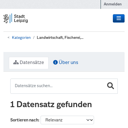
Zum Hauptinhalt wechseln
Anmelden
Kategorien
Landwirtschaft, Fischerei,...
Datensätze
Über uns
1 Datensatz gefunden
Sortieren nach