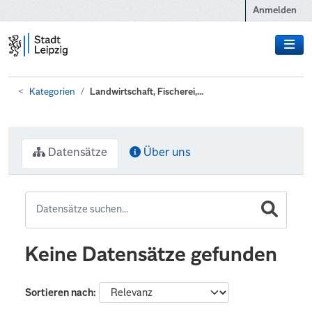
Zum Hauptinhalt wechseln
Anmelden
Kategorien
Landwirtschaft, Fischerei,...
Datensätze
Über uns
Keine Datensätze gefunden
Sortieren nach