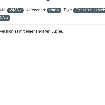
ate:
WMS
Kategorien:
tran
Tags:
Cadastral parcel
oSN
 versuch es mit einer anderen Suche.