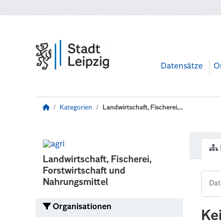
Zum Hauptinhalt wechseln
Datensätze
O
Kategorien
Landwirtschaft, Fischerei,...
Landwirtschaft, Fischerei,
Forstwirtschaft und
Nahrungsmittel
Organisationen
Ke