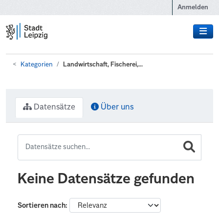
Zum Hauptinhalt wechseln
Anmelden
Kategorien
Landwirtschaft, Fischerei,...
Datensätze
Über uns
Keine Datensätze gefunden
Sortieren nach