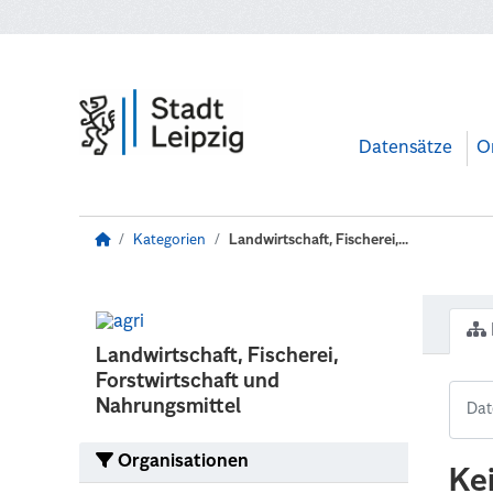
Zum Hauptinhalt wechseln
Datensätze
O
Kategorien
Landwirtschaft, Fischerei,...
Landwirtschaft, Fischerei,
Forstwirtschaft und
Nahrungsmittel
Organisationen
Ke