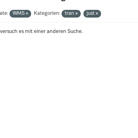
ate:
WMS
Kategorien:
tran
just
 versuch es mit einer anderen Suche.