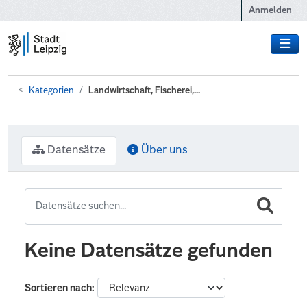
Zum Hauptinhalt wechseln
Anmelden
Kategorien
Landwirtschaft, Fischerei,...
Datensätze
Über uns
Keine Datensätze gefunden
Sortieren nach