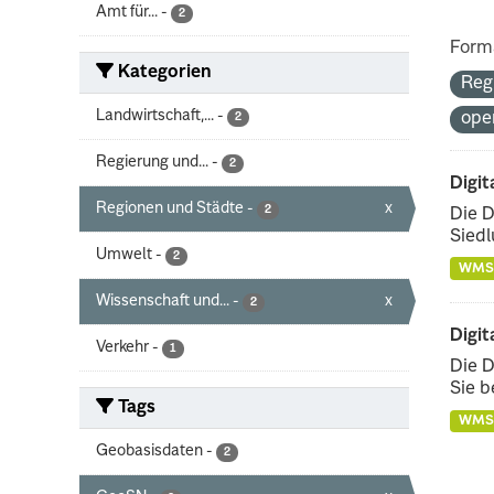
Amt für...
-
2
Form
Kategorien
Reg
Landwirtschaft,...
-
ope
2
Regierung und...
-
2
Digit
Regionen und Städte
-
x
2
Die D
Siedl
Umwelt
-
2
WMS
Wissenschaft und...
-
x
2
Digit
Verkehr
-
1
Die D
Sie b
Tags
WMS
Geobasisdaten
-
2