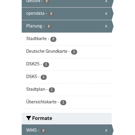
GeoSN
-
x
2
opendata
-
x
2
Planung
-
x
2
Stadtkarte
-
2
Deutsche Grundkarte
-
1
DSK25
-
1
DSK5
-
1
Stadtplan
-
1
Übersichtskarte
-
1
Formate
WMS
-
x
2