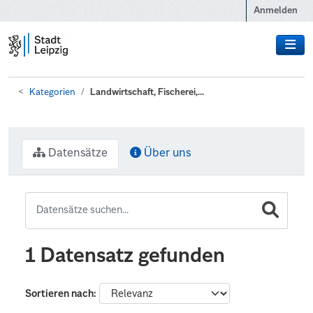
Zum Hauptinhalt wechseln
Anmelden
Kategorien
Landwirtschaft, Fischerei,...
Datensätze
Über uns
1 Datensatz gefunden
Sortieren nach