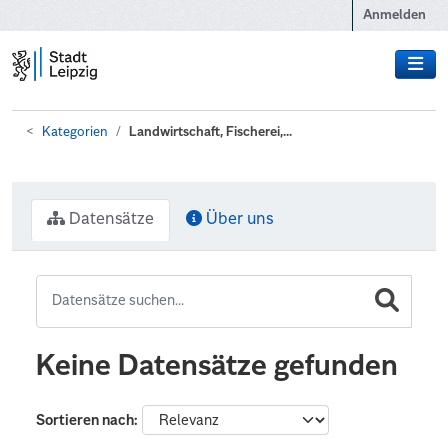
Zum Hauptinhalt wechseln
Anmelden
Kategorien
Landwirtschaft, Fischerei,...
Datensätze
Über uns
Keine Datensätze gefunden
Sortieren nach