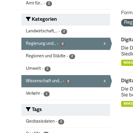
Amt für...
-
2
Form
Kategorien
Reg
Landwirtschaft,...
-
2
Digit
Regierung und...
-
x
2
Die D
Siedl
Regionen und Städte
-
2
WMS
Umwelt
-
2
Digit
Wissenschaft und...
-
x
2
Die D
Verkehr
-
1
Sie b
WMS
Tags
Geobasisdaten
-
2