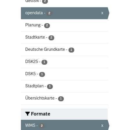
GeoSN
-
2
opendata
-
x
2
Planung
-
2
Stadtkarte
-
2
Deutsche Grundkarte
-
1
DSK25
-
1
DSK5
-
1
Stadtplan
-
1
Übersichtskarte
-
1
Formate
WMS
-
x
2