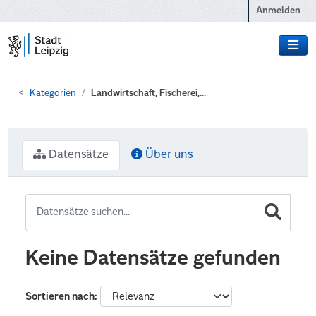
Zum Hauptinhalt wechseln
Anmelden
Kategorien
Landwirtschaft, Fischerei,...
Datensätze
Über uns
Keine Datensätze gefunden
Sortieren nach