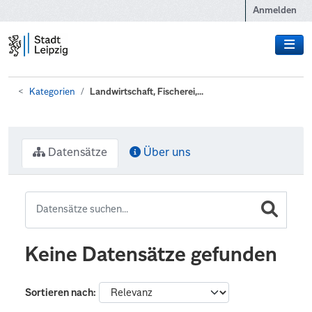
Zum Hauptinhalt wechseln
Anmelden
Kategorien
Landwirtschaft, Fischerei,...
Datensätze
Über uns
Keine Datensätze gefunden
Sortieren nach