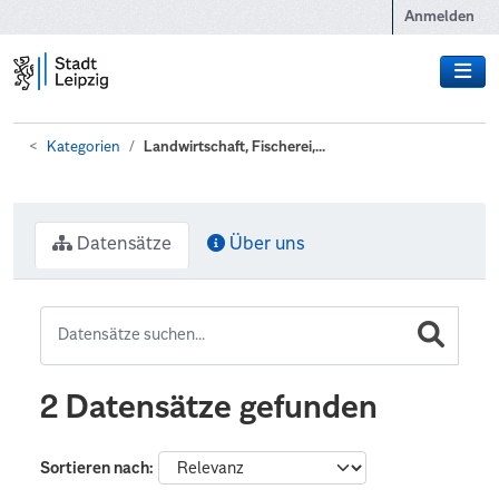
Zum Hauptinhalt wechseln
Anmelden
Kategorien
Landwirtschaft, Fischerei,...
Datensätze
Über uns
2 Datensätze gefunden
Sortieren nach