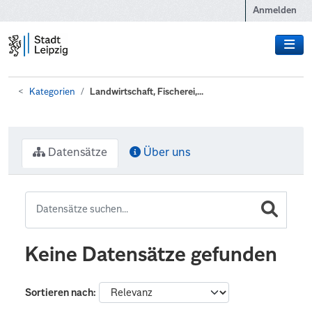
Zum Hauptinhalt wechseln
Anmelden
Kategorien
Landwirtschaft, Fischerei,...
Datensätze
Über uns
Keine Datensätze gefunden
Sortieren nach