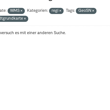
ate:
WMS
Kategorien:
regi
Tags:
GeoSN
dtgrundkarte
 versuch es mit einer anderen Suche.