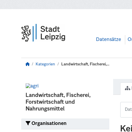
Zum Hauptinhalt wechseln
Datensätze
O
Kategorien
Landwirtschaft, Fischerei,...
Landwirtschaft, Fischerei,
Forstwirtschaft und
Nahrungsmittel
Organisationen
Ke