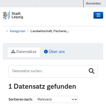
Zum Hauptinhalt wechseln
Anmelden
Kategorien
Landwirtschaft, Fischerei,...
Datensätze
Über uns
1 Datensatz gefunden
Sortieren nach