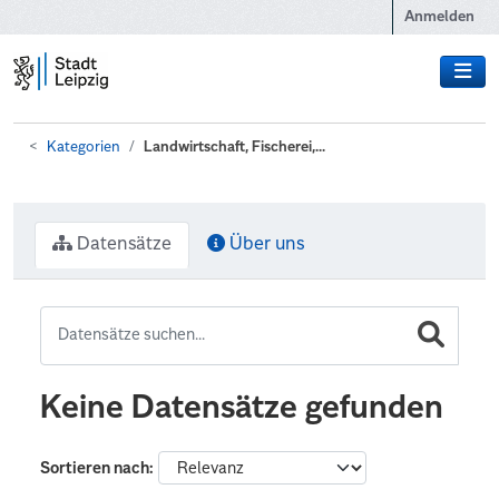
Zum Hauptinhalt wechseln
Anmelden
Kategorien
Landwirtschaft, Fischerei,...
Datensätze
Über uns
Keine Datensätze gefunden
Sortieren nach