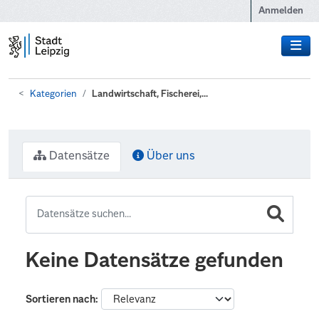
Zum Hauptinhalt wechseln
Anmelden
Kategorien
Landwirtschaft, Fischerei,...
Datensätze
Über uns
Keine Datensätze gefunden
Sortieren nach