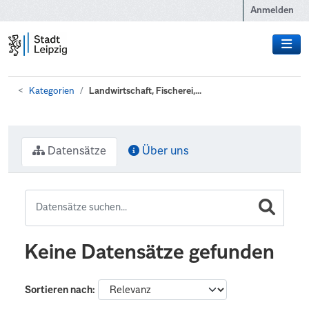
Zum Hauptinhalt wechseln
Anmelden
Kategorien
Landwirtschaft, Fischerei,...
Datensätze
Über uns
Keine Datensätze gefunden
Sortieren nach