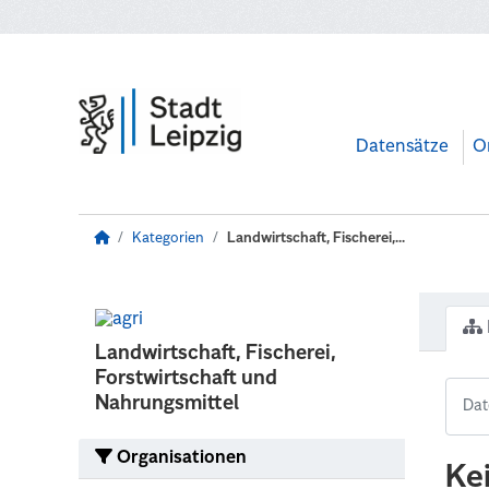
Zum Hauptinhalt wechseln
Datensätze
O
Kategorien
Landwirtschaft, Fischerei,...
Landwirtschaft, Fischerei,
Forstwirtschaft und
Nahrungsmittel
Organisationen
Ke