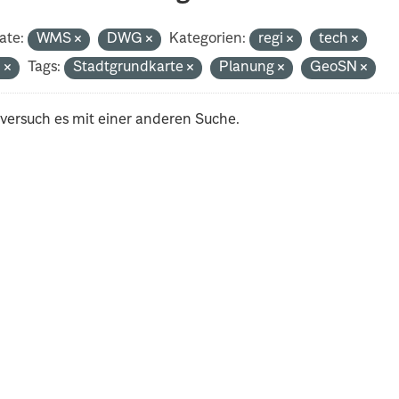
ate:
WMS
DWG
Kategorien:
regi
tech
n
Tags:
Stadtgrundkarte
Planung
GeoSN
 versuch es mit einer anderen Suche.