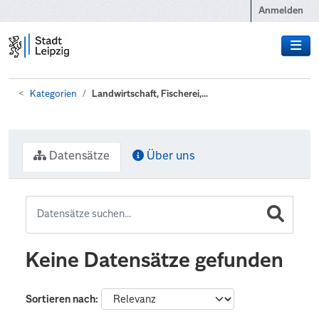
Zum Hauptinhalt wechseln
Anmelden
Kategorien
Landwirtschaft, Fischerei,...
Datensätze
Über uns
Keine Datensätze gefunden
Sortieren nach