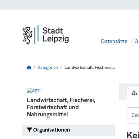
Zum Hauptinhalt wechseln
Datensätze
O
Kategorien
Landwirtschaft, Fischerei,...
Landwirtschaft, Fischerei,
Forstwirtschaft und
Nahrungsmittel
Organisationen
Ke