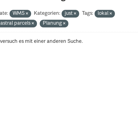
ate:
WMS
Kategorien:
just
Tags:
lokal
astral parcels
Planung
 versuch es mit einer anderen Suche.