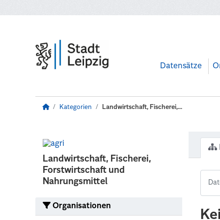
Zum Hauptinhalt wechseln
Datensätze
O
Kategorien
Landwirtschaft, Fischerei,...
Landwirtschaft, Fischerei,
Forstwirtschaft und
Nahrungsmittel
Organisationen
Ke