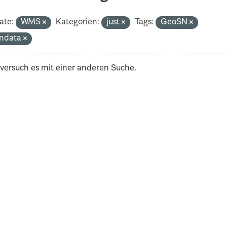
ate:
WMS
Kategorien:
just
Tags:
GeoSN
ndata
 versuch es mit einer anderen Suche.