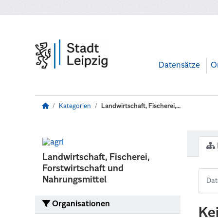
Zum Hauptinhalt wechseln
Datensätze
O
Kategorien
Landwirtschaft, Fischerei,...
Landwirtschaft, Fischerei,
Forstwirtschaft und
Nahrungsmittel
Organisationen
Ke