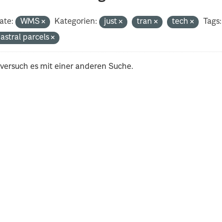
ate:
WMS
Kategorien:
just
tran
tech
Tags:
astral parcels
 versuch es mit einer anderen Suche.