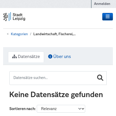
Zum Hauptinhalt wechseln
Anmelden
Kategorien
Landwirtschaft, Fischerei,...
Datensätze
Über uns
Keine Datensätze gefunden
Sortieren nach