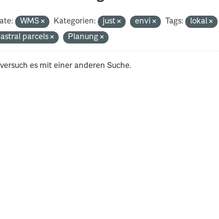
ate:
WMS
Kategorien:
just
envi
Tags:
lokal
astral parcels
Planung
 versuch es mit einer anderen Suche.