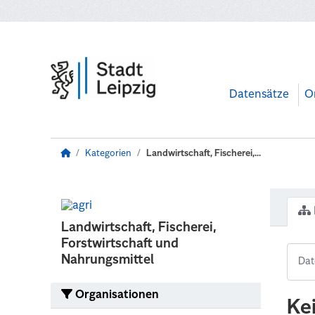
Zum Hauptinhalt wechseln
Datensätze
O
Kategorien
Landwirtschaft, Fischerei,...
Landwirtschaft, Fischerei,
Forstwirtschaft und
Nahrungsmittel
Organisationen
Ke