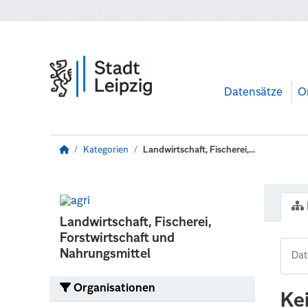
Zum Hauptinhalt wechseln
Datensätze
O
Kategorien
Landwirtschaft, Fischerei,...
Landwirtschaft, Fischerei,
Forstwirtschaft und
Nahrungsmittel
Organisationen
Ke