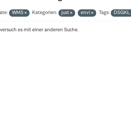
ate:
WMS
Kategorien:
just
envi
Tags:
DSGK
 versuch es mit einer anderen Suche.