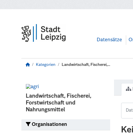
Zum Hauptinhalt wechseln
Datensätze
O
Kategorien
Landwirtschaft, Fischerei,...
Landwirtschaft, Fischerei,
Forstwirtschaft und
Nahrungsmittel
Organisationen
Ke