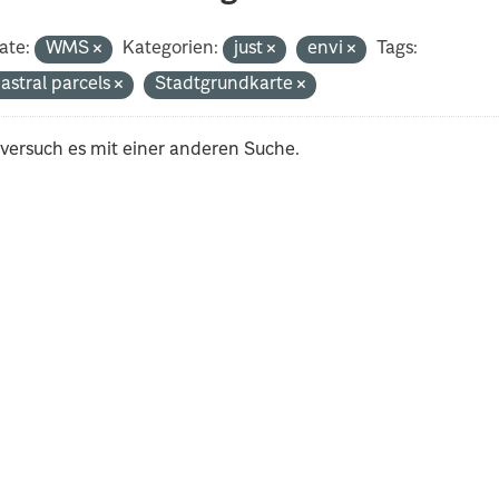
ate:
WMS
Kategorien:
just
envi
Tags:
astral parcels
Stadtgrundkarte
 versuch es mit einer anderen Suche.