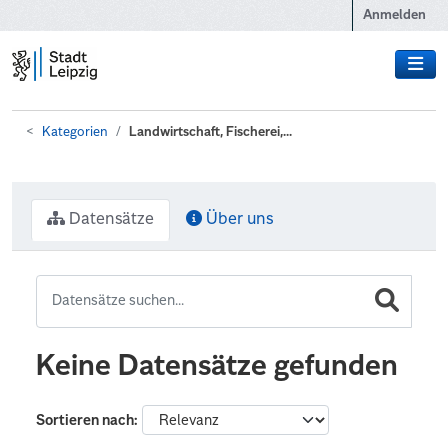
Zum Hauptinhalt wechseln
Anmelden
Kategorien
Landwirtschaft, Fischerei,...
Datensätze
Über uns
Keine Datensätze gefunden
Sortieren nach