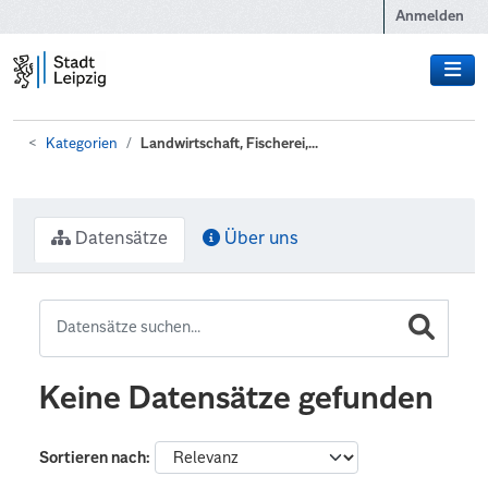
Zum Hauptinhalt wechseln
Anmelden
Kategorien
Landwirtschaft, Fischerei,...
Datensätze
Über uns
Keine Datensätze gefunden
Sortieren nach