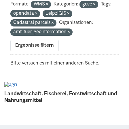
Formate:
WMS
Kategorien:
gove
Tags:
opendata
LeipziGIS
Cadastral parcels
Organisationen:
amt-fuer-geoinformation
Ergebnisse filtern
Bitte versuch es mit einer anderen Suche.
Landwirtschaft, Fischerei, Forstwirtschaft und
Nahrungsmittel