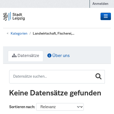
Zum Hauptinhalt wechseln
Anmelden
Kategorien
Landwirtschaft, Fischerei,...
Datensätze
Über uns
Keine Datensätze gefunden
Sortieren nach