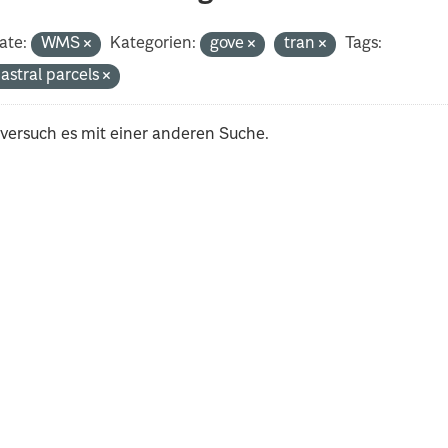
ate:
WMS
Kategorien:
gove
tran
Tags:
astral parcels
 versuch es mit einer anderen Suche.