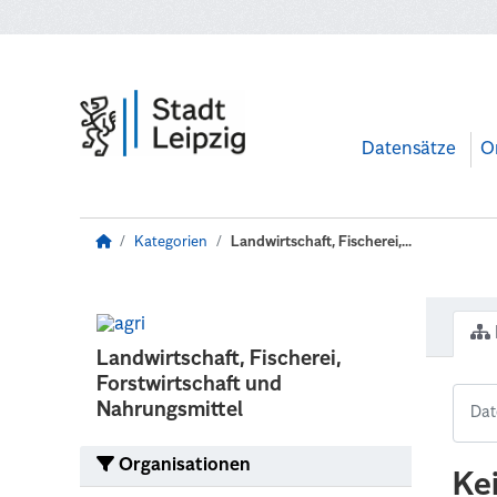
Zum Hauptinhalt wechseln
Datensätze
O
Kategorien
Landwirtschaft, Fischerei,...
Landwirtschaft, Fischerei,
Forstwirtschaft und
Nahrungsmittel
Organisationen
Ke