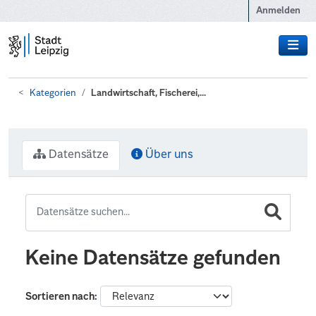
Zum Hauptinhalt wechseln
Anmelden
Kategorien
Landwirtschaft, Fischerei,...
Datensätze
Über uns
Keine Datensätze gefunden
Sortieren nach