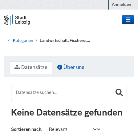
Zum Hauptinhalt wechseln
Anmelden
Kategorien
Landwirtschaft, Fischerei,...
Datensätze
Über uns
Keine Datensätze gefunden
Sortieren nach